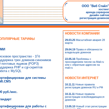
ООО "Веб Стайл"
хостинг
аренда серверов
дизайн сайтов
регистрация доменов
НОВОСТИ КОМПАНИИ
ОПУЛЯРНЫЕ ТАРИФЫ
29.03.25
Масштабная авария 28
марта
МИ
29.04.19
Права и обязанности
владельцев доменов
исковое пространство - 1Гб
22.05.16
Проблемы с
оддержка трех доменов-синонимов
прохождением писем на Mail.ru
0 почтовых ящиков (POP3)
или с обратным адресом на
оддержка PHP и cgi-скриптов
mail.ru
абота с MySQL
ертифицирован для системы
НОВОСТИ ИНТЕРНЕТ
MI.CMS
10.11.11
Новые правила
регистрации доменов RU и РФ
00 руб./мес.
10.11.11
Новые правила
регистрации освобождающихся
тандарт
доменов
ертифицирован для работы с
13.05.10
Новый этап регистрации