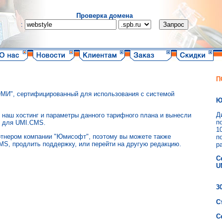
Проверка домена
:
П
"ЮМИ", сертифицированный для использования с системой
Ю
Д
наш хостинг и параметры данного тарифного плана и вынесли
п
я для UMI.CMS.
1
ртнером компании "Юмисофт", поэтому вы можете также
п
MS, продлить поддержку, или перейти на другую редакцию.
р
С
U
3
С
С