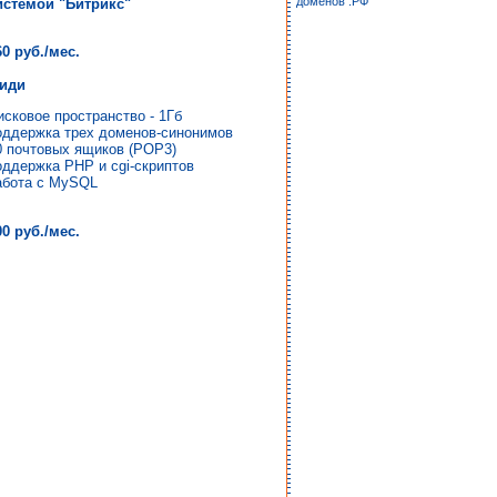
доменов .РФ
истемой "Битрикс"
60 руб./мес.
иди
исковое пространство - 1Гб
оддержка трех доменов-синонимов
0 почтовых ящиков (POP3)
оддержка PHP и cgi-скриптов
абота с MySQL
00 руб./мес.