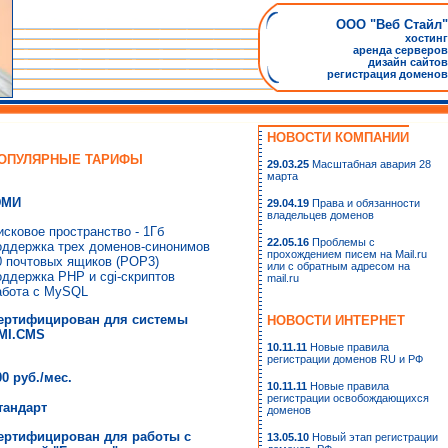
ООО "Веб Стайл"
хостинг
аренда серверов
дизайн сайтов
регистрация доменов
НОВОСТИ КОМПАНИИ
ОПУЛЯРНЫЕ ТАРИФЫ
29.03.25
Масштабная авария 28
марта
МИ
29.04.19
Права и обязанности
владельцев доменов
исковое пространство - 1Гб
22.05.16
Проблемы с
оддержка трех доменов-синонимов
прохождением писем на Mail.ru
0 почтовых ящиков (POP3)
или с обратным адресом на
оддержка PHP и cgi-скриптов
mail.ru
абота с MySQL
ертифицирован для системы
НОВОСТИ ИНТЕРНЕТ
MI.CMS
10.11.11
Новые правила
регистрации доменов RU и РФ
00 руб./мес.
10.11.11
Новые правила
регистрации освобождающихся
тандарт
доменов
ертифицирован для работы с
13.05.10
Новый этап регистрации