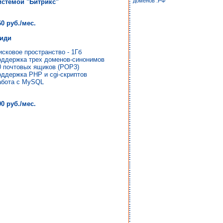
доменов .РФ
истемой "Битрикс"
60 руб./мес.
иди
исковое пространство - 1Гб
оддержка трех доменов-синонимов
0 почтовых ящиков (POP3)
оддержка PHP и cgi-скриптов
абота с MySQL
00 руб./мес.