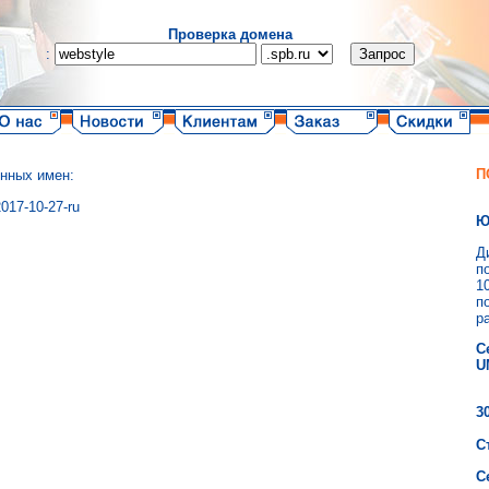
Проверка домена
:
П
енных имен:
2017-10-27-ru
Ю
Д
п
1
п
р
С
U
3
С
С