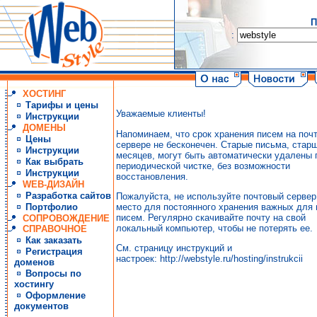
П
:
ХОСТИНГ
Тарифы и цены
Уважаемые клиенты!
Инструкции
ДОМЕНЫ
Напоминаем, что срок хранения писем на поч
Цены
сервере не бесконечен. Старые письма, стар
Инструкции
месяцев, могут быть автоматически удалены 
Как выбрать
периодической чистке, без возможности
Инструкции
восстановления.
WEB-ДИЗАЙН
Разработка сайтов
Пожалуйста, не используйте почтовый сервер
место для постоянного хранения важных для 
Портфолио
писем. Регулярно скачивайте почту на свой
СОПРОВОЖДЕНИЕ
локальный компьютер, чтобы не потерять ее.
СПРАВОЧНОЕ
Как заказать
См. страницу инструкций и
Регистрация
настроек:
http://webstyle.ru/hosting/instrukcii
доменов
Вопросы по
хостингу
Оформление
документов