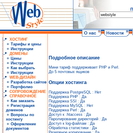
П
:
ХОСТИНГ
Тарифы и цены
Инструкции
ДОМЕНЫ
Подробное описание
Цены
Инструкции
Мини тариф поддерживает PHP и Perl.
Как выбрать
До 5 почтовых ящиков
Инструкции
WEB-ДИЗАЙН
Разработка сайтов
Опции хостинга
Портфолио
СОПРОВОЖДЕНИЕ
Поддержка PostgreSQL : Нет
СПРАВОЧНОЕ
Поддержка PHP : Да
Как заказать
Поддержка SSI : Да
Поддержка MySQL : Нет
Регистрация
Поддержка Perl : Да
доменов
Доступ к .htaccess : Да
Вопросы по
Паролирование директорий : Да
хостингу
Доступ к log-файлам : Да
Оформление
Обработка статистики : Да
документов
Резервное копирование : Да